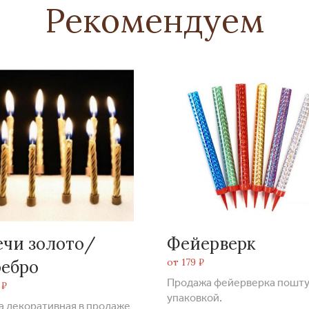
Рекомендуем
ечи золото/
Фейерверк
от 179 ₽
ребро
Продажа фейерверка пошту
 ₽
упаковкой.
а декоративная в продаже