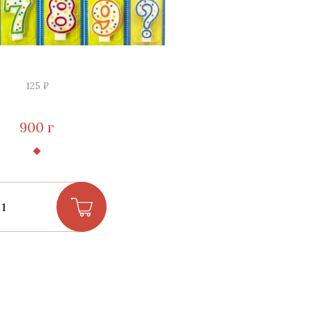
125 ₽
900 г