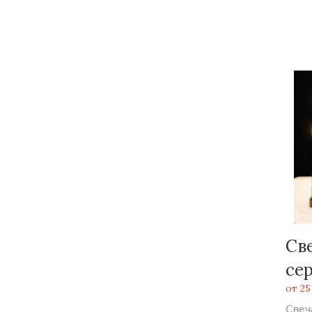
Св
се
от 25
Свеч