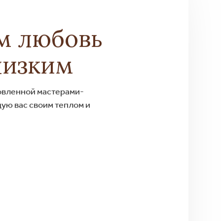
м любовь
лизким
товленной мастерами-
ую вас своим теплом и