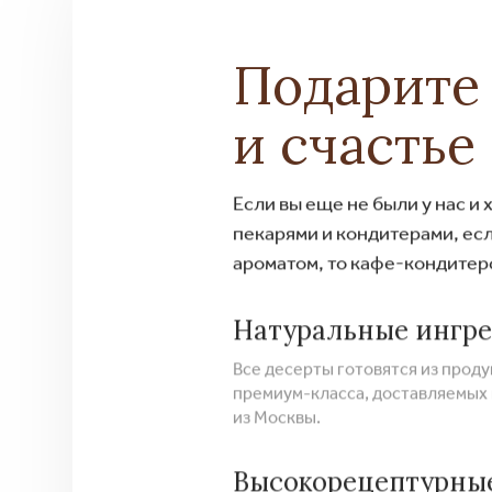
Подарите
и счастье
Если вы еще не были у нас и
пекарями и кондитерами, ес
ароматом, то кафе-кондитер
Натуральные ингр
Все десерты готовятся из прод
премиум-класса, доставляемых
из Москвы.
Высокорецептурны