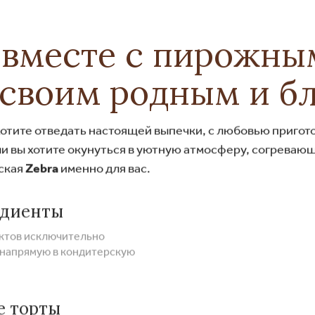
 вместе с пирожны
 своим родным и б
 хотите отведать настоящей выпечки, с любовью приго
ли вы хотите окунуться в уютную атмосферу, согревающ
ская
Zebra
именно для вас.
едиенты
уктов исключительно
 напрямую в кондитерскую
е торты