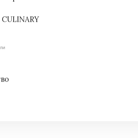
– CULINARY
али
тво