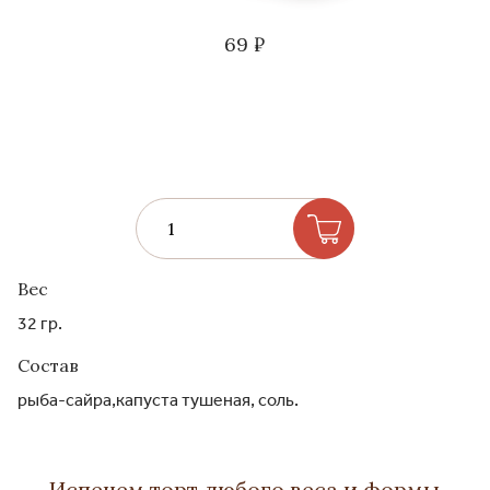
69 ₽
Вес
32 гр.
Состав
рыба-сайра,капуста тушеная, соль.
Испечем торт любого веса и формы