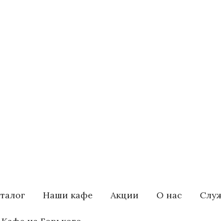
талог
Наши кафе
Акции
О нас
Служ